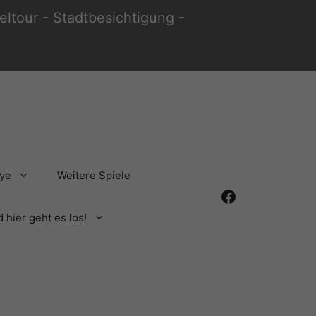
ltour - Stadtbesichtigung -
lye
Weitere Spiele
Facebook
 hier geht es los!