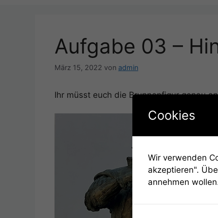
Aufgabe 03 – Hi
März 15, 2022
von
admin
Ihr müsst euch die Brunnenfigur genau a
Cookies
Wir verwenden Coo
akzeptieren". Übe
annehmen wollen