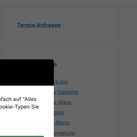
Termin Anfragen
Aufgabenliste
Und hier geht es los!
Aufgabe 1 – Die Geliebte
fach auf "Alles
Aufgabe 2 – Die Maus
Cookie-Typen Sie
Aufgabe 3 – digital
Aufgabe 4 – St.Mang
Aufgabe 5 – Sonnenuhr