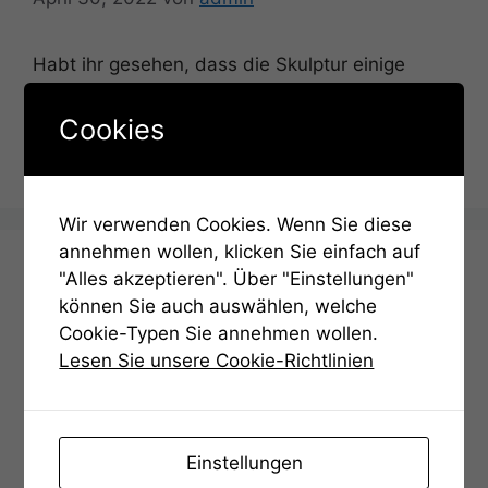
Habt ihr gesehen, dass die Skulptur einige
Löcher besitzt, die etwa 1€ groß sind?
Cookies
Kategorien
Hinweise
Wir verwenden Cookies. Wenn Sie diese
annehmen wollen, klicken Sie einfach auf
Aufgabe 12 – Lösung
"Alles akzeptieren". Über "Einstellungen"
können Sie auch auswählen, welche
Cookie-Typen Sie annehmen wollen.
April 30, 2022
von
admin
Lesen Sie unsere Cookie-Richtlinien
Die geöffnete Hand zeigt auf das Wort „Alter“.
Einstellungen
Kategorien
Hinweise