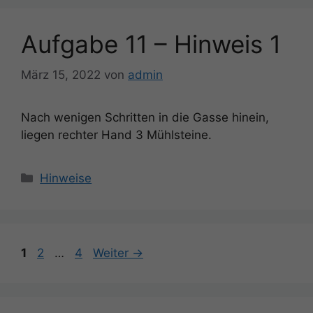
Aufgabe 11 – Hinweis 1
März 15, 2022
von
admin
Nach wenigen Schritten in die Gasse hinein,
liegen rechter Hand 3 Mühlsteine.
Kategorien
Hinweise
Seite
Seite
Seite
1
2
…
4
Weiter
→