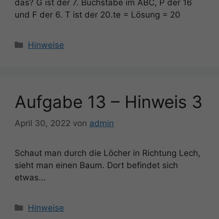
das? G ist der 7. Buchstabe im ABC, P der 16
und F der 6. T ist der 20.te = Lösung = 20
Kategorien
Hinweise
Aufgabe 13 – Hinweis 3
April 30, 2022
von
admin
Schaut man durch die Löcher in Richtung Lech,
sieht man einen Baum. Dort befindet sich
etwas…
Kategorien
Hinweise